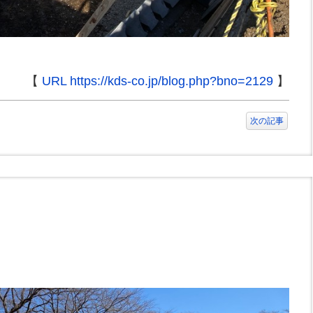
【
URL https://kds-co.jp/blog.php?bno=2129
】
次の記事