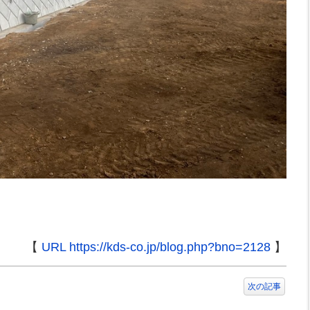
【
URL https://kds-co.jp/blog.php?bno=2128
】
次の記事