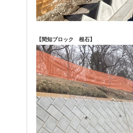
【間知ブロック 根石】